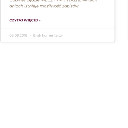
Gabinet będzie NIECZYNNY! WAŻNE!W tych
dniach istnieje możliwość zapisów
CZYTAJ WIĘCEJ »
05.09.2018
Brak komentarzy