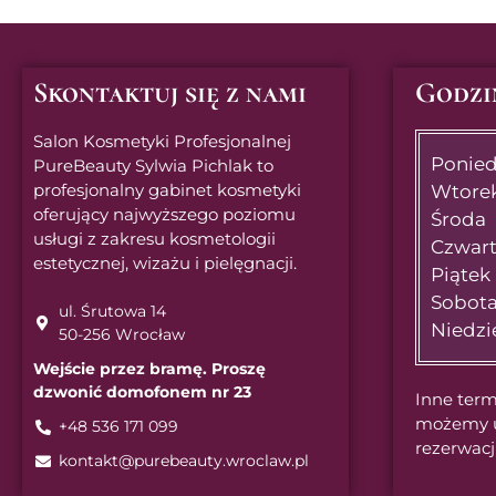
Skontaktuj się z nami
Godzi
Salon Kosmetyki Profesjonalnej
Ponied
PureBeauty Sylwia Pichlak to
profesjonalny gabinet kosmetyki
Wtore
oferujący najwyższego poziomu
Środa
usługi z zakresu kosmetologii
Czwar
estetycznej, wizażu i pielęgnacji.
Piątek
Sobot
ul. Śrutowa 14
Niedzi
50-256 Wrocław
Wejście przez bramę. Proszę
dzwonić domofonem nr 23
Inne term
możemy us
+48 536 171 099
rezerwacji
kontakt@purebeauty.wroclaw.pl