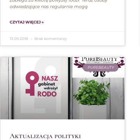
zabiegu za kwotę powyżej 100zł.*Teraz osoby
odwiedzające nas regularnie mogą
CZYTAJ WIĘCEJ »
13.09.2018
Brak komentarzy
PUREBEAUTY
Aktualizacja polityki