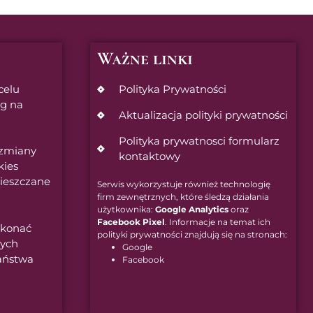
Ważne linki
celu
Polityka Prywatności
ug na
Aktualizacja polityki prywatności
Polityka prywatnosci formularz
 zmiany
kontaktowy
kies
ieszczane
Serwis wykorzystuje również technologię
firm zewnętrznych, które śledzą działania
użytkownika:
Google Analytics
oraz
Facebook Pixel
. Informacje na temat ich
okonać
polityki prywatności znajdują się na stronach:
cych
Google
aństwa
Facebook