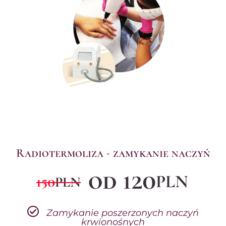
Radiotermoliza - zamykanie naczyń
od 120
PLN
150
PLN
Zamykanie poszerzonych naczyń
krwionośnych