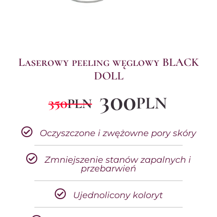
Laserowy peeling węglowy BLACK
DOLL
300
PLN
350
PLN
Oczyszczone i zwężowne pory skóry
Zmniejszenie stanów zapalnych i
przebarwień
Ujednolicony koloryt