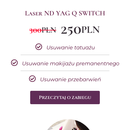
Laser ND YAG Q SWITCH
250
PLN
300
PLN
Usuwanie tatuażu
Usuwanie makijażu premanentnego
Usuwanie przebarwień
Przeczytaj o zabiegu