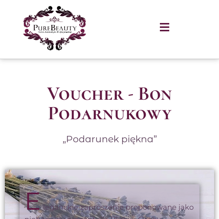
Voucher - Bon
Podarnukowy
„Podarunek piękna”
E
leganckie zaproszenie proponowane jako