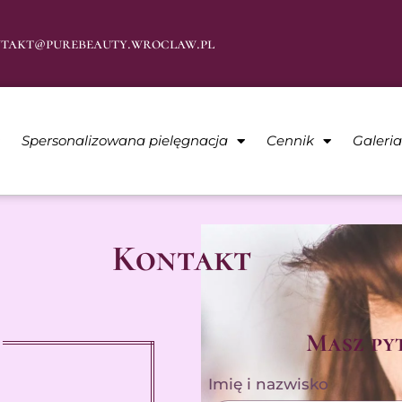
takt@purebeauty.wroclaw.pl
Spersonalizowana pielęgnacja
Cennik
Galeri
Kontakt
Masz pyt
Imię i nazwisko