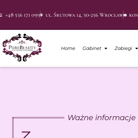
+48 536 171 099
ul. Śrutowa 14, 50-256 Wrocław
kon
Home
Gabinet
Zabiegi
Ważne informacje
Z