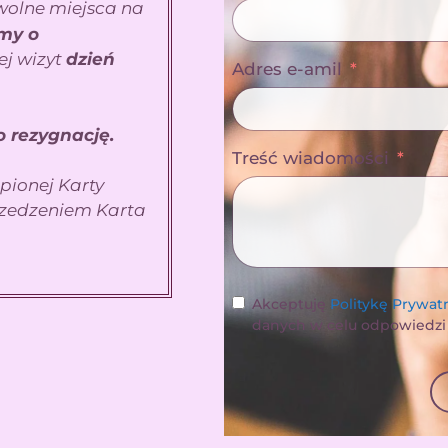
wolne miejsca na
my o
j wizyt
dzień
Adres e-amil
 rezygnację.
Treść wiadomości
pionej Karty
zedzeniem Karta
Akceptuję
Politykę Prywat
danych w celu odpowiedzi