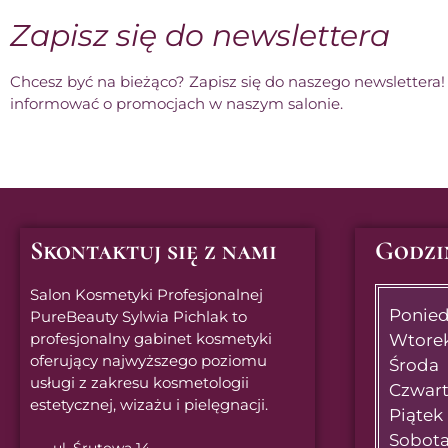
Zapisz się do newslettera
Chcesz być na bieżąco? Zapisz się do naszego newslettera
informować o promocjach w naszym salonie.
Skontaktuj się z nami
Godzi
Salon Kosmetyki Profesjonalnej
Ponied
PureBeauty Sylwia Pichlak to
profesjonalny gabinet kosmetyki
Wtore
oferujący najwyższego poziomu
Środa
usługi z zakresu kosmetologii
Czwar
estetycznej, wizażu i pielęgnacji.
Piątek
Sobot