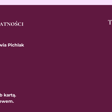
T
atności
wia Pichlak
 kartą.
lewem.