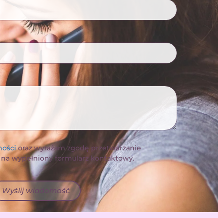
ności
oraz wyrażam zgodę przetwarzanie
 na wypełniony formularz kontaktowy.
Wyślij wiadomość