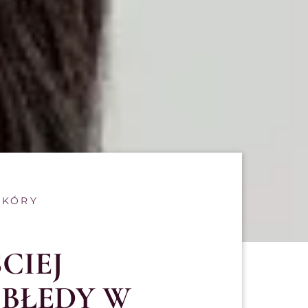
SKÓRY
CIEJ
 BŁEDY W