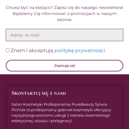
Chcesz być na bieżąco? Zapisz się do naszego newslettera!
Będziemy Cię informować o promocjach w naszym
salonie.
Znam i akceptuję
politykę prywatności
Zapisuję się!
Skontaktuj się z nami
Salon Kosmetyki Profesjonalnej PureBeauty Sylwia
Pichlak to profesjonalny gabinet kosmetyki oferujący
najwyższego poziomu usługi z zakresu kosmetologii
estetycznej, wizażu i pielęgnacji.